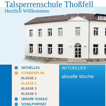
Talsperrenschule Thoßfell
Herzlich Willkommen
AKTUELLES
AKTUELLES
STUNDENPLAN
aktuelle Woche
KLASSE 1
KLASSE 2
KLASSE 3
KLASSE 4
UNSERE SCHULE
SCHULPORTRÄT