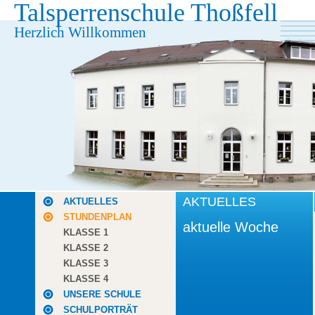
Talsperrenschule Thoßfell
Herzlich Willkommen
AKTUELLES
AKTUELLES
STUNDENPLAN
aktuelle Woche
KLASSE 1
KLASSE 2
KLASSE 3
KLASSE 4
UNSERE SCHULE
SCHULPORTRÄT