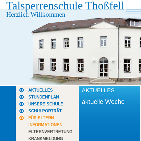
Talsperrenschule Thoßfell
Herzlich Willkommen
AKTUELLES
AKTUELLES
STUNDENPLAN
aktuelle Woche
UNSERE SCHULE
SCHULPORTRÄT
FÜR ELTERN
INFORMATIONEN
ELTERNVERTRETUNG
KRANKMELDUNG